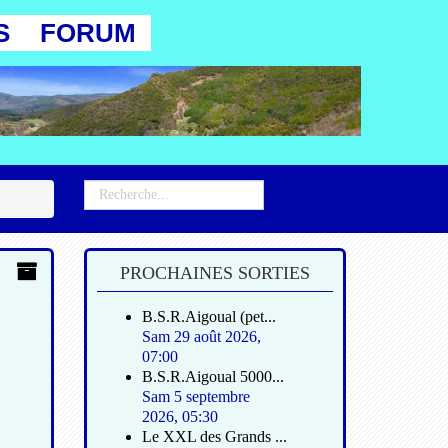
S
FORUM
PROCHAINES SORTIES
B.S.R.Aigoual (pet...
Sam 29 août 2026
,
07:00
B.S.R.Aigoual 5000...
Sam 5 septembre
2026
,
05:30
Le XXL des Grands ...