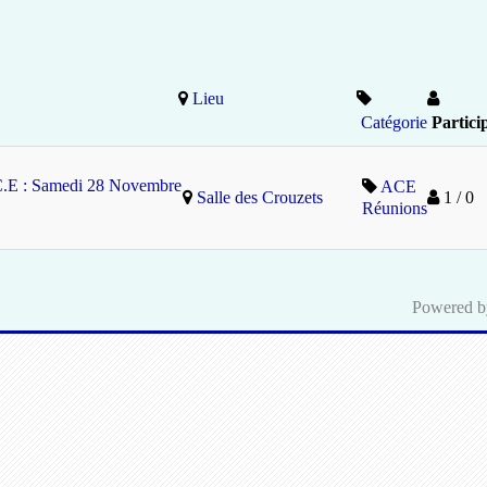
Lieu
Catégorie
Partici
C.E : Samedi 28 Novembre
ACE
Salle des Crouzets
1 / 0
Réunions
Powered 