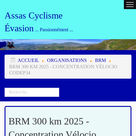
ACCUEIL
CALENDRIER
ORG
Assas Cyclisme
Évasion
... Passionnément ...
ACCUEIL
ORGANISATIONS
BRM
BRM 300 KM 2025 - CONCENTRATION VÉLOCIO
CODEP34
BRM 300 km 2025 -
Concentration Vélocio