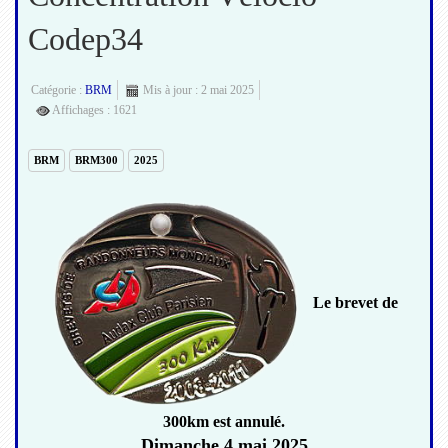
Codep34
Catégorie :
BRM
Mis à jour : 2 mai 2025
Affichages : 1621
BRM
BRM300
2025
Le brevet de
300km
est annulé.
Dimanche 4 mai 2025