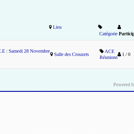
Lieu
Catégorie
Partici
C.E : Samedi 28 Novembre
ACE
Salle des Crouzets
1 / 0
Réunions
Powered 