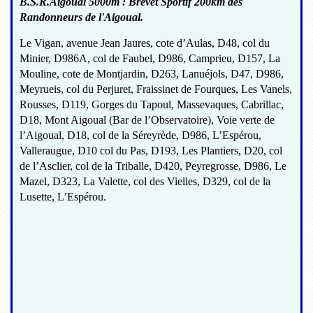
B.S.R.Aigoual 5000m : Brevet Sportif 200km des
Randonneurs de l'Aigoual.
Le Vigan, avenue Jean Jaures, cote d’Aulas, D48, col du
Minier, D986A, col de Faubel, D986, Camprieu, D157, La
Mouline, cote de Montjardin, D263, Lanuéjols, D47, D986,
Meyrueis, col du Perjuret, Fraissinet de Fourques, Les Vanels,
Rousses, D119, Gorges du Tapoul, Massevaques, Cabrillac,
D18, Mont Aigoual (Bar de l’Observatoire), Voie verte de
l’Aigoual, D18, col de la Séreyrède, D986, L’Espérou,
Valleraugue, D10 col du Pas, D193, Les Plantiers, D20, col
de l’Asclier, col de la Triballe, D420, Peyregrosse, D986, Le
Mazel, D323, La Valette, col des Vielles, D329, col de la
Lusette, L’Espérou.