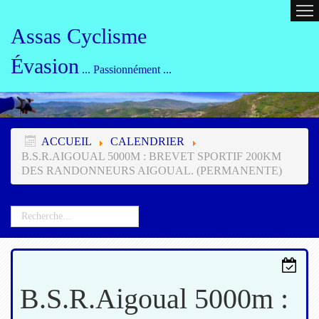
ACCUEIL
CALENDRIER
ORG
Assas Cyclisme
Évasion
... Passionnément ...
ACCUEIL
CALENDRIER
B.S.R.AIGOUAL 5000M : BREVET SPORTIF 200KM
DES RANDONNEURS AIGOUAL. (PERMANENTE)
B.S.R.Aigoual 5000m :