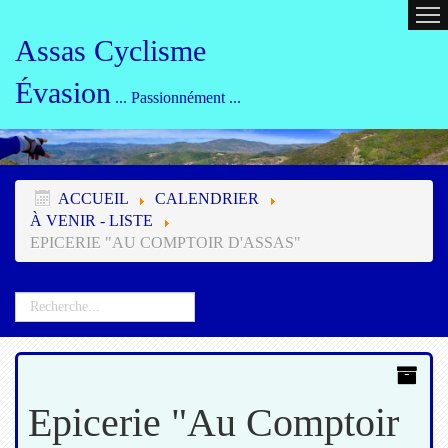
ACCUEIL
CALENDRIER
ORG
Assas Cyclisme
Évasion
... Passionnément ...
ACCUEIL
CALENDRIER
À VENIR - LISTE
EPICERIE "AU COMPTOIR D'ASSAS"
Epicerie "Au Comptoir