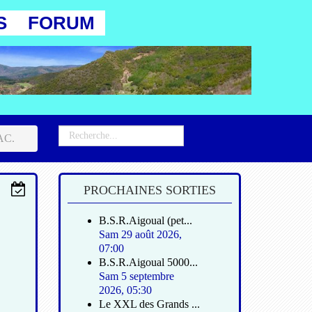
S
FORUM
AC.
PROCHAINES SORTIES
B.S.R.Aigoual (pet...
Sam 29 août 2026
,
07:00
B.S.R.Aigoual 5000...
Sam 5 septembre
2026
,
05:30
Le XXL des Grands ...