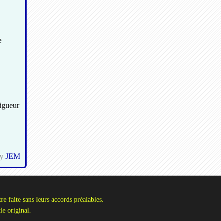
e
vigueur
by
JEM
re faite sans leurs accords préalables.
le original.