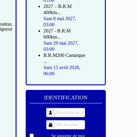
05:00
2027 – B.R.M
400km...
Sam 8 mai 2027
,
ration,
03:00
vigueur
2027 - B.R.M
600km...
Sam 29 mai 2027
,
03:00
B.R.M200 Camargue
...
Sam 15 avril 2028
,
06:00
IDENTIFICATION
Se souvenir de moi