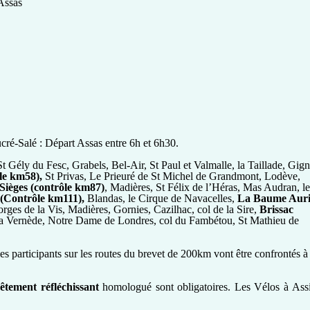
Assas
ré-Salé : Départ Assas entre 6h et 6h30.
 Gély du Fesc, Grabels, Bel-Air, St Paul et Valmalle, la Taillade, Gign
le km58),
St Privas, Le Prieuré de St Michel de Grandmont, Lodève,
 Sièges (contrôle km87)
, Madières, St Félix de l’Héras, Mas Audran, l
 (Contrôle km111),
Blandas, le Cirque de Navacelles,
La Baume Auri
rges de la Vis, Madières, Gornies, Cazilhac, col de la Sire,
Brissac
, la Vernède, Notre Dame de Londres, col du Fambétou, St Mathieu de
les participants sur les routes du brevet de 200km vont être confrontés à
êtement réfléchissant
homologué
sont obligatoires. Les Vélos à Ass