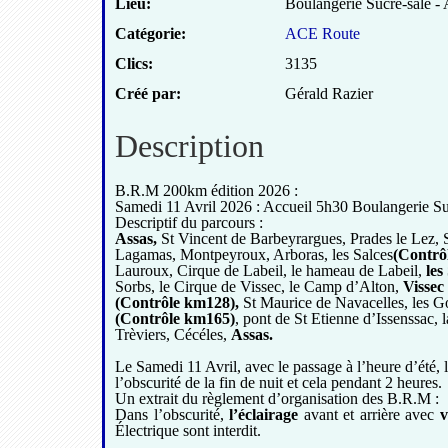
Lieu:
Boulangerie Sucré-salé - 
Catégorie:
ACE Route
Clics:
3135
Créé par:
Gérald Razier
Description
B.R.M 200km édition 2026 :
Samedi 11 Avril 2026 : Accueil 5h30 Boulangerie Suc
Descriptif du parcours :
Assas,
St Vincent de Barbeyrargues, Prades le Lez, St
Lagamas, Montpeyroux, Arboras, les Salces
(Contrô
Lauroux, Cirque de Labeil, le hameau de Labeil,
les
Sorbs, le Cirque de Vissec, le Camp d’Alton,
Vissec
(Contrôle km128),
St Maurice de Navacelles, les Go
(Contrôle km165)
, pont de St Etienne d’Issenssac
Trèviers, Cécéles,
Assas.
Le Samedi 11 Avril, avec le passage à l’heure d’été, 
l’obscurité de la fin de nuit et cela pendant 2 heures.
Un extrait du règlement d’organisation des B.R.M :
Dans l’obscurité,
l’éclairage
avant et arrière avec
v
Électrique sont interdit.