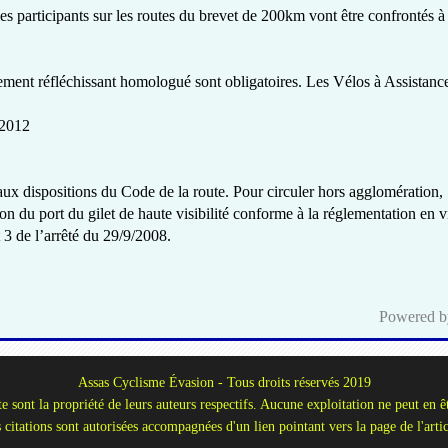
les participants sur les routes du brevet de 200km vont être confrontés à
êtement réfléchissant homologué sont obligatoires. Les Vélos à Assistanc
 2012
ux dispositions du Code de la route. Pour circuler hors agglomération,
tion du port du gilet de haute visibilité conforme à la réglementation en 
t 3 de l’arrêté du 29/9/2008.
Powered 
Assas Cyclisme Évasion - Tous droits réservés 2019
te sont la propriété de leurs auteurs respectifs. Aucune exploitation ne peut en êt
 citations sont autorisées accompagnées d'un lien pointant vers la page de l'artic