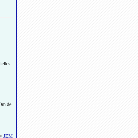
ielles
00m de
by
JEM