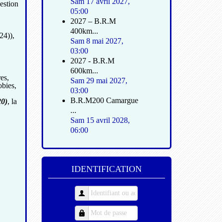
Sam 17 avril 2027
,
gestion
05:00
2027 – B.R.M
400km...
24)),
Sam 8 mai 2027
,
03:00
2027 - B.R.M
600km...
es,
Sam 29 mai 2027
,
bies,
03:00
B.R.M200 Camargue
20)
, la
...
Sam 15 avril 2028
,
06:00
IDENTIFICATION