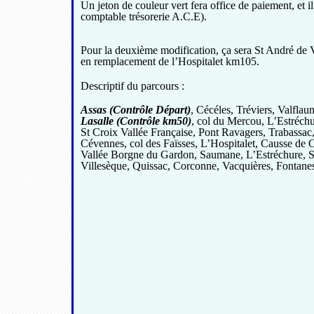
Un jeton de couleur vert fera office de paiement, et il 
comptable trésorerie A.C.E).
Pour la deuxième modification, ça sera St André de
en remplacement de l’Hospitalet km105.
D
escriptif du parcours :
Assas (Contrôle Départ)
, Cécéles, Tréviers, Valfla
Lasalle (Contrôle km50)
, col du Mercou, L’Estréch
St Croix Vallée Française, Pont Ravagers,
Trabassac
Cévennes, col des Faïsses,
L’Hospitalet, Causse de 
Vallée Borgne du Gardon, Saumane, L’Estréchure, S
Villesèque, Quissac, Corconne, Vacquières, Fontanes