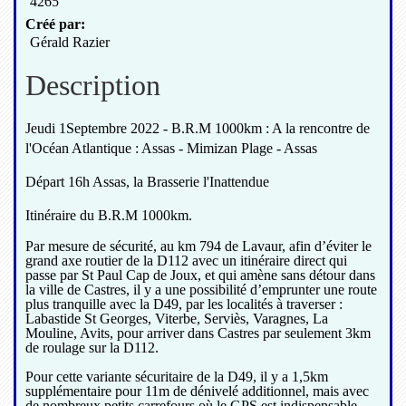
4265
Créé par:
Gérald Razier
Description
Jeudi 1Septembre 2022 - B.R.M 1000km : A la rencontre de
l'Océan Atlantique : Assas - Mimizan Plage - Assas
Départ 16h Assas, la Brasserie l'Inattendue
Itinéraire du B.R.M 1000km.
Par mesure de sécurité, au km 794 de Lavaur, afin d’éviter le
grand axe routier de la D112 avec un itinéraire direct qui
passe par St Paul Cap de Joux, et qui amène sans détour dans
la ville de Castres, il y a une possibilité d’emprunter une route
plus tranquille avec la D49, par les localités à traverser :
Labastide St Georges, Viterbe, Serviès, Varagnes, La
Mouline, Avits, pour arriver dans Castres par seulement 3km
de roulage sur la D112.
Pour cette variante sécuritaire de la D49, il y a 1,5km
supplémentaire pour 11m de dénivelé additionnel, mais avec
de nombreux petits carrefours où le GPS est indispensable,