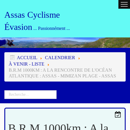
ACCUEIL
CALENDRIER
ORG
Assas Cyclisme
Évasion
... Passionnément ...
ACCUEIL
CALENDRIER
À VENIR - LISTE
B.R.M 1000KM : A LA RENCONTRE DE L'OCÉAN
ATLANTIQUE : ASSAS - MIMIZAN PLAGE - ASSAS
B.R.M 1000km : A la